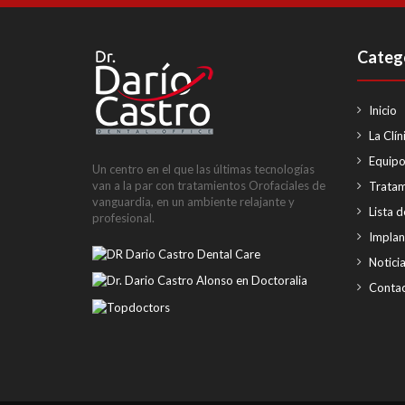
Categ
Inicio
La Clín
Equip
Un centro en el que las últimas tecnologías
van a la par con tratamientos Orofaciales de
Tratam
vanguardia, en un ambiente relajante y
Lista d
profesional.
Implan
Notici
Conta