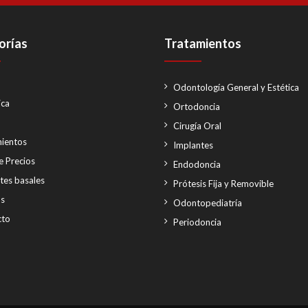
orías
Tratamientos
Odontología General y Estética
ica
Ortodoncia
o
Cirugía Oral
ientos
Implantes
e Precios
Endodoncia
tes basales
Prótesis Fija y Removible
as
Odontopediatría
cto
Periodoncia