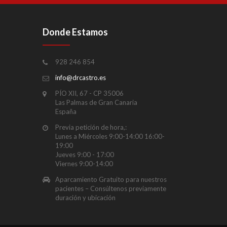
Donde Estamos
928 246 854
info@drcastro.es
PÍO XII, 67 - CP 35006
Las Palmas de Gran Canaria
España
Previa petición de hora,:
Lunes a Miércoles 9:00-14:00 16:00-
19:00
Jueves 9:00 - 17:00
Viernes 9:00-14:00
Aparcamiento Gratuito para nuestros
pacientes – Consúltenos previamente
duración y ubicación