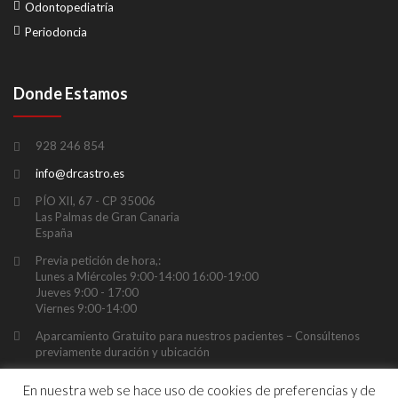
Odontopediatría
Periodoncia
Donde Estamos
928 246 854
info@drcastro.es
PÍO XII, 67 - CP 35006
Las Palmas de Gran Canaria
España
Previa petición de hora,:
Lunes a Miércoles 9:00-14:00 16:00-19:00
Jueves 9:00 - 17:00
Viernes 9:00-14:00
Aparcamiento Gratuito para nuestros pacientes – Consúltenos
previamente duración y ubicación
En nuestra web se hace uso de cookies de preferencias y de