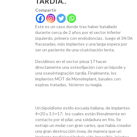
TARDÍA..
Compartir
PRECIOS
Este es un caso donde tras haber batallado
durante cerca de 2 años por el sector inferior
izquierdo, primero con endodoncias , luego el 34/36
fracasadas, más implantes y una larga espera por
ser un paciente de una cicatrización lenta.
IMPLANTES BASALES
Decidimos en el sector pieza 17 hacer
directamente una osteofijación con un bípode y
una oseointegración tardía. Finalmente, los
implantes MOT de Monoimplant, basales con
espiras tratadas, hicieron su magia.
NOTICIAS
Un bipoidismo estilo escuela italiana, de implantes
4×20 y 3.5×17; los cuales están literalmente en
contacto por el pilar, una soldadura en frío. Se
extrajo un molar con gran caries, que había creador
una gran destrucción ósea, de manera que un
implante tradicional habría sido imposible, injertos