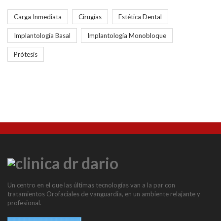
Carga Inmediata
Cirugías
Estética Dental
Implantología Basal
Implantología Monobloque
Prótesis
Un centro en el que las últimas tecnologías van a la par con
tratamientos Orofaciales de vanguardia, en un ambiente relajante y
profesional.