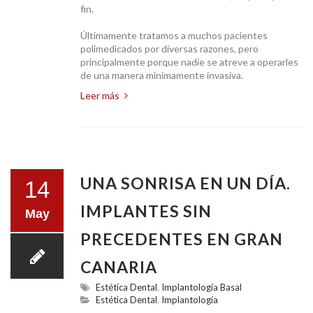
fin.
PRECIOS
Últimamente tratamos a muchos pacientes
polimedicados por diversas razones, pero
principalmente porque nadie se atreve a operarles
de una manera mínimamente invasiva.
Leer más
IMPLANTES BASALES
UNA SONRISA EN UN DÍA.
14
IMPLANTES SIN
May
NOTICIAS
PRECEDENTES EN GRAN
CANARIA
Estética Dental
,
Implantología Basal
Estética Dental
,
Implantología