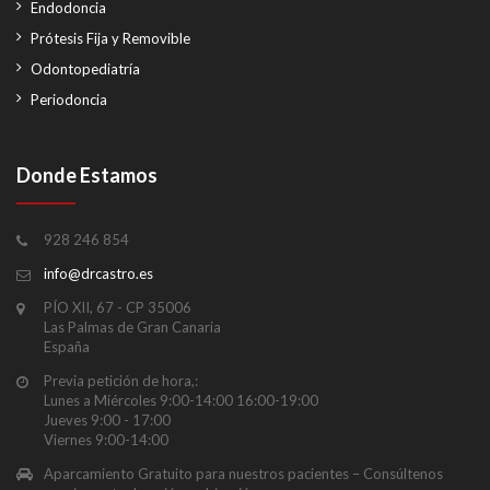
Endodoncia
Prótesis Fija y Removible
Odontopediatría
Periodoncia
Donde Estamos
928 246 854
info@drcastro.es
PÍO XII, 67 - CP 35006
Las Palmas de Gran Canaria
España
Previa petición de hora,:
Lunes a Miércoles 9:00-14:00 16:00-19:00
Jueves 9:00 - 17:00
Viernes 9:00-14:00
Aparcamiento Gratuito para nuestros pacientes – Consúltenos